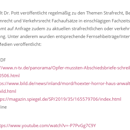
t Dr. Pott veröffentlicht regelmäßig zu den Themen Strafrecht, B
nrecht und Verkehrsrecht Fachaufsätze in einschlägigen Fachzeits
mmt auf Anfrage zudem zu aktuellen strafrechtlichen oder verkeh
lung. Unter anderem wurden entsprechende Fernsehbeiträge/Inter
edien veröffentlicht:
ZDF
://www.n-tv.de/panorama/Opfer-mussten-Abschiedsbriefe-schrei
40506.html
tps://www.bild.de/news/inland/mord/hoexter-horror-haus-anwalt
ild.html
tps://magazin.spiegel.de/SP/2019/35/165579706/index.html
line
ttps://www.youtube.com/watch?v=-P7PvGg7C9Y