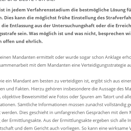
 ist in jedem Verfahrensstadium die bestmögliche Lösung f
 Dies kann die möglichst frühe Einstellung des Strafverfah
, die Entlassung aus der Untersuchungshaft oder die Erreic
strafe sein. Was möglich ist und was nicht, besprechen w
offen und ehrlich.
einen Mandanten ermittelt oder wurde sogar schon Anklage erho
sammenarbeit mit dem Mandanten eine Verteidigungsstrategie au
wie ein Mandant am besten zu verteidigen ist, ergibt sich aus ei
en und Fakten. Hierzu gehören insbesondere die Aussage des M
 objektive Beweismittel wie Fotos oder Spuren am Tatort und all
tionen. Sämtliche Informationen müssen zunächst vollständig 
 werden. Dies geschieht in umfangreichen Gesprächen mit dem 
der Ermittlungsakte. Aus der Ermittlungsakte ergeben sich alle I
tschaft und dem Gericht auch vorliegen. So kann eine wirksame V