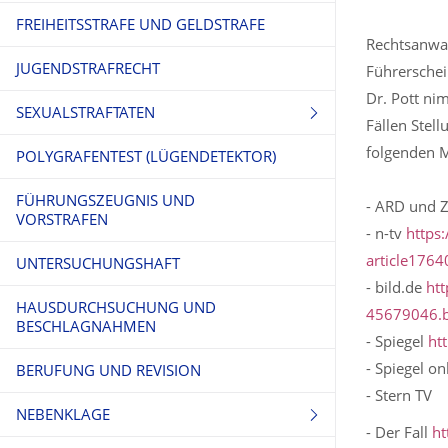
FÜHRERSCHEINENTZUG
FREIHEITSSTRAFE UND GELDSTRAFE
Rechtsanwal
JUGENDSTRAFRECHT
Führerschei
Dr. Pott ni
SEXUALSTRAFTATEN
Fällen Stel
folgenden M
POLYGRAFENTEST (LÜGENDETEKTOR)
SEXUELLER MISSBRAUCH
FÜHRUNGSZEUGNIS UND
KINDERPORNO- GRAPHISCHE
- ARD und 
VORSTRAFEN
SCHRIFTEN
- n-tv
https
article176
UNTERSUCHUNGSHAFT
- bild.de
ht
HAUSDURCHSUCHUNG UND
45679046.b
BESCHLAGNAHMEN
- Spiegel
ht
- Spiegel on
BERUFUNG UND REVISION
- Stern TV
NEBENKLAGE
- Der Fall
h