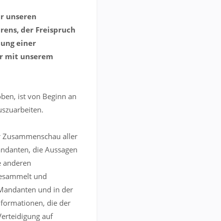
ür unseren
rens, der Freispruch
hung einer
ir mit unserem
ben, ist von Beginn an
szuarbeiten.
ner Zusammenschau aller
andanten, die Aussagen
e anderen
gesammelt und
Mandanten und in der
nformationen, die der
erteidigung auf