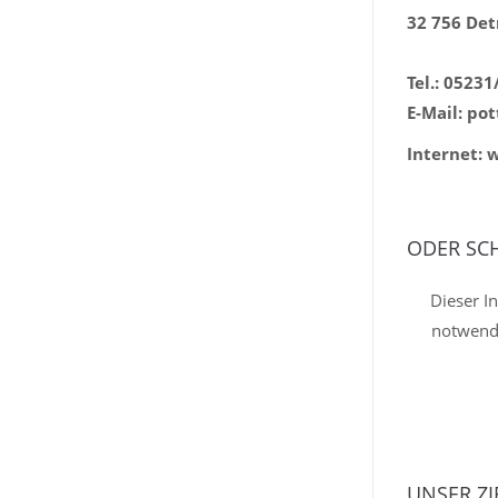
32 756 De
Tel.: 05231
E-Mail: po
Internet:
ODER SCH
Dieser In
notwend
UNSER ZIE