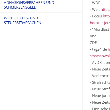
ADHÄSIONSVERFAHREN UND
OPFERSCHUTZ UND NEBENKLAGE
- WDR
SCHMERZENSGELD
- Welt
https
- Focus
htt
WIRTSCHAFTS- UND
STEUERSTRAFSACHEN
hoexter-jet
- "Mordlust
und
ZDF
- tag24.de
h
staatsanwal
- AvD Club
- Neue Zeits
- Verkehrsr
- Strafrecht
- Neue Straf
- Neue juri
- Neue Zeits
- Lippische