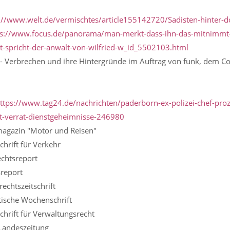
://www.welt.de/vermischtes/article155142720/Sadisten-hinter-do
ps://www.focus.de/panorama/man-merkt-dass-ihn-das-mitnimmt-
zt-spricht-der-anwalt-von-wilfried-w_id_5502103.html
 - Verbrechen und ihre Hintergründe im Auftrag von funk, dem 
ttps://www.tag24.de/nachrichten/paderborn-ex-polizei-chef-proze
t-verrat-dienstgeheimnisse-246980
magazin "Motor und Reisen"
chrift für Verkehr
echtsreport
sreport
rechtszeitschrift
stische Wochenschrift
chrift für Verwaltungsrecht
 Landeszeitung