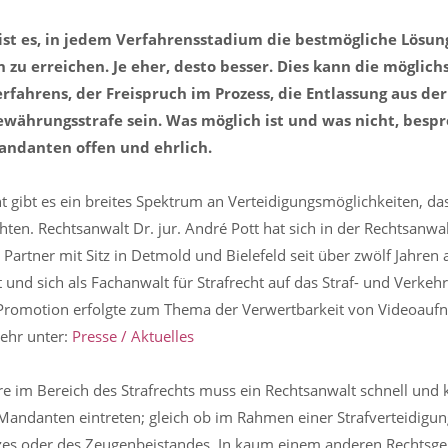
 ist es, in jedem Verfahrensstadium die bestmögliche Lösun
zu erreichen. Je eher, desto besser. Dies kann die möglichs
erfahrens, der Freispruch im Prozess, die Entlassung aus d
ewährungsstrafe sein. Was möglich ist und was nicht, besp
ndanten offen und ehrlich.
ht gibt es ein breites Spektrum an Verteidigungsmöglichkeiten, da
ten. Rechtsanwalt Dr. jur. André Pott hat sich in der Rechtsanwal
Partner mit Sitz in Detmold und Bielefeld seit über zwölf Jahren 
 und sich als Fachanwalt für Strafrecht auf das Straf- und Verkehrs
 Promotion erfolgte zum Thema der Verwertbarkeit von Videoauf
ehr unter:
Presse / Aktuelles
e im Bereich des Strafrechts muss ein Rechtsanwalt schnell und 
Mandanten eintreten; gleich ob im Rahmen einer Strafverteidigun
es oder des Zeugenbeistandes. In kaum einem anderen Rechtsgebi