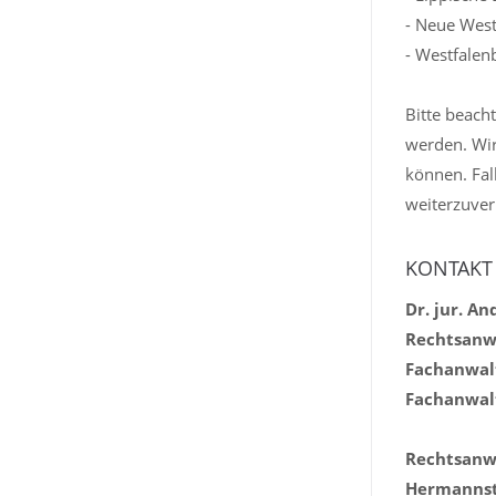
- Neue West
- Westfalenb
Bitte beach
werden. Wir
können. Fal
weiterzuver
KONTAKT
Dr. jur. An
Rechtsanwa
Fachanwalt
Fachanwalt
Rechtsanwa
Hermannst