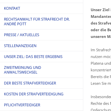
KONTAKT
Unser Ziel
Mandanten 
RECHTSANWALT FÜR STRAFRECHT DR.
des Strafv
ANDRÉ POTT
oder die B
PRESSE / AKTUELLES
unseren Ma
STELLENANZEIGEN
Im Strafrec
UNSER ZIEL: DAS BESTE ERGEBNIS
nutzen möch
Platena und 
ZWEITMEINUNG UND
konzentriert
ANWALTSWECHSEL
Bereits die
DER BESTE STRAFVERTEIDIGER
Lesen Sie m
KOSTEN DER STRAFVERTEIDIGUNG
Insbesonder
Rechte des 
PFLICHTVERTEIDIGER
Opferschutz