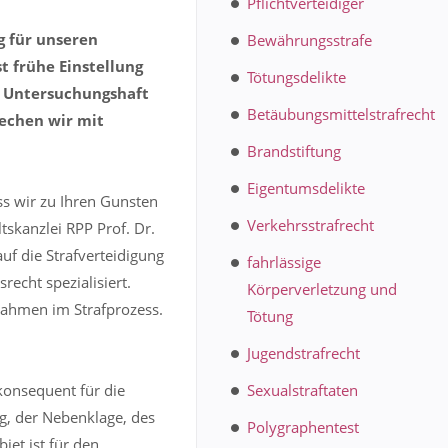
Pflichtverteidiger
g für unseren
Bewährungsstrafe
t frühe Einstellung
Tötungsdelikte
er Untersuchungshaft
Betäubungsmittelstrafrecht
rechen wir mit
Brandstiftung
Eigentumsdelikte
ss wir zu Ihren Gunsten
Verkehrsstrafrecht
tskanzlei RPP Prof. Dr.
auf die Strafverteidigung
fahrlässige
recht spezialisiert.
Körperverletzung und
nahmen im Strafprozess.
Tötung
Jugendstrafrecht
konsequent für die
Sexualstraftaten
g, der Nebenklage, des
Polygraphentest
et ist für den