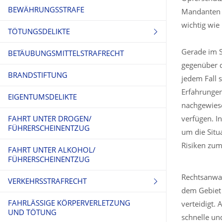
BEWÄHRUNGSSTRAFE
Mandanten e
wichtig wie 
TÖTUNGSDELIKTE
Gerade im S
BETÄUBUNGSMITTELSTRAFRECHT
TOTSCHLAG
gegenüber d
BRANDSTIFTUNG
MORD
jedem Fall 
Erfahrungen
EIGENTUMSDELIKTE
nachgewiese
FAHRT UNTER DROGEN/
verfügen. I
FÜHRERSCHEINENTZUG
um die Situ
Risiken zu
FAHRT UNTER ALKOHOL/
FÜHRERSCHEINENTZUG
Rechtsanwal
VERKEHRSSTRAFRECHT
dem Gebiet 
FAHRLÄSSIGE KÖRPERVERLETZUNG
FAHRERFLUCHT
verteidigt. 
UND TÖTUNG
schnelle un