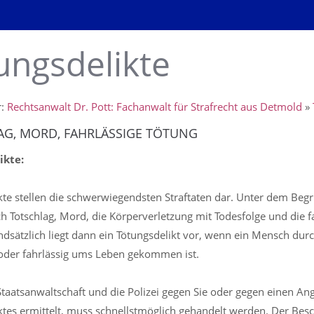
ungsdelikte
r:
Rechtsanwalt Dr. Pott: Fachanwalt für Strafrecht aus Detmold
»
AG, MORD, FAHRLÄSSIGE TÖTUNG
ikte:
kte stellen die schwerwiegendsten Straftaten dar. Unter dem Begri
ch Totschlag, Mord, die Körperverletzung mit Todesfolge und die f
ndsätzlich liegt dann ein Tötungsdelikt vor, wenn ein Mensch durch
 oder fahrlässig ums Leben gekommen ist.
Staatsanwaltschaft und die Polizei gegen Sie oder gegen einen A
ktes ermittelt, muss schnellstmöglich gehandelt werden. Der Bes