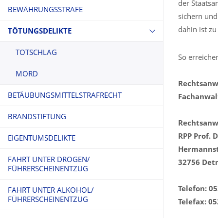
der Staatsa
BEWÄHRUNGSSTRAFE
sichern und
dahin ist z
TÖTUNGSDELIKTE
TOTSCHLAG
So erreichen
MORD
Rechtsanwa
BETÄUBUNGSMITTELSTRAFRECHT
Fachanwalt
BRANDSTIFTUNG
Rechtsanwa
RPP Prof. 
EIGENTUMSDELIKTE
Hermannst
FAHRT UNTER DROGEN/
32756 Det
FÜHRERSCHEINENTZUG
Telefon: 0
FAHRT UNTER ALKOHOL/
FÜHRERSCHEINENTZUG
Telefax: 0