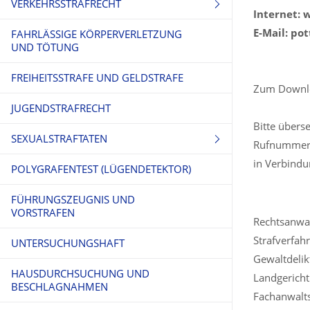
VERKEHRSSTRAFRECHT
Internet:
E-Mail: po
FAHRLÄSSIGE KÖRPERVERLETZUNG
FAHRERFLUCHT
UND TÖTUNG
FÜHRERSCHEINENTZUG
FREIHEITSSTRAFE UND GELDSTRAFE
Zum Downlo
JUGENDSTRAFRECHT
Bitte übers
SEXUALSTRAFTATEN
Rufnummer a
in Verbindu
POLYGRAFENTEST (LÜGENDETEKTOR)
SEXUELLER MISSBRAUCH
FÜHRUNGSZEUGNIS UND
KINDERPORNO- GRAPHISCHE
VORSTRAFEN
SCHRIFTEN
Rechtsanwalt
Strafverfah
UNTERSUCHUNGSHAFT
Gewaltdelik
HAUSDURCHSUCHUNG UND
Landgericht
BESCHLAGNAHMEN
Fachanwaltst