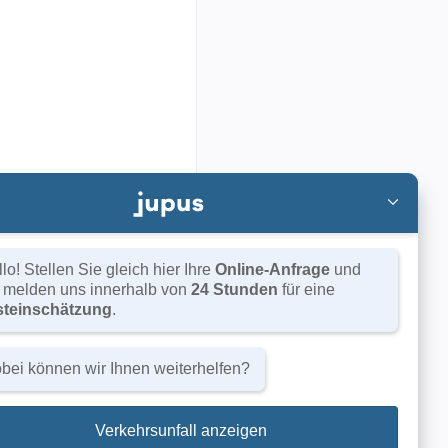
d geben Sie eine
lich wieder mit Ihnen
lo! Stellen Sie gleich hier Ihre
Online-Anfrage
und
r melden uns innerhalb von
24 Stunden
für eine
steinschätzung
.
sschwerpunkt Strafrecht,
nverkehrs- und
bei können wir Ihnen weiterhelfen?
n am Amts- und
Erwerb des
sanwalt und
Verkehrsunfall anzeigen