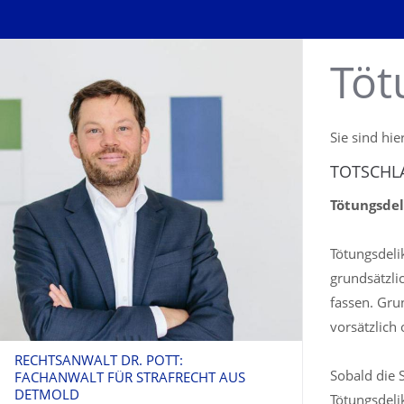
Töt
Sie sind hie
TOTSCHL
Tötungsdel
Tötungsdeli
grundsätzli
fassen. Gru
vorsätzlich
RECHTSANWALT DR. POTT:
Sobald die 
FACHANWALT FÜR STRAFRECHT AUS
DETMOLD
Tötungsdeli