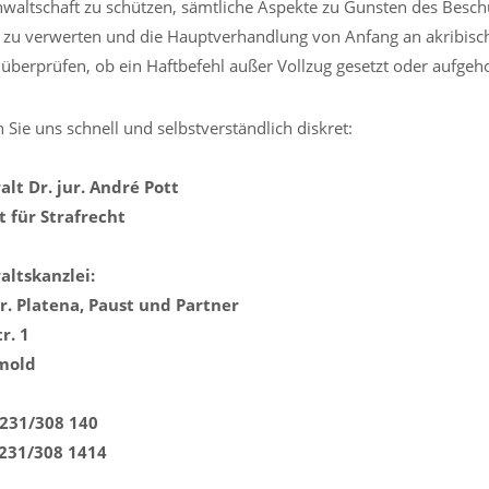
nwaltschaft zu schützen, sämtliche Aspekte zu Gunsten des Beschu
 zu verwerten und die Hauptverhandlung von Anfang an akribisch
u überprüfen, ob ein Haftbefehl außer Vollzug gesetzt oder aufg
 Sie uns schnell und selbstverständlich diskret:
lt Dr. jur. André Pott
 für Strafrecht
ltskanzlei:
Dr. Platena, Paust und Partner
r. 1
mold
5231/308 140
5231/308 1414