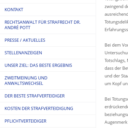
zwingend de
KONTAKT
ausreichend
Tötungsdeli
RECHTSANWALT FÜR STRAFRECHT DR.
ANDRÉ POTT
Erfahrungss
PRESSE / AKTUELLES
Bei dem Vor
STELLENANZEIGEN
Untersuchun
Totschlags, 
UNSER ZIEL: DAS BESTE ERGEBNIS
dass der Be
und der Sta
ZWEITMEINUNG UND
ANWALTSWECHSEL
um Kopf un
DER BESTE STRAFVERTEIDIGER
Bei Tötungs
erdrückende
KOSTEN DER STRAFVERTEIDIGUNG
beziehungsw
PFLICHTVERTEIDIGER
Augenmerk d