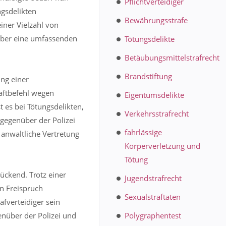
Pflichtverteidiger
ngsdelikten
Bewährungsstrafe
iner Vielzahl von
 über eine umfassenden
Tötungsdelikte
Betäubungsmittelstrafrecht
Brandstiftung
ng einer
aftbefehl wegen
Eigentumsdelikte
t es bei Tötungsdelikten,
Verkehrsstrafrecht
 gegenüber der Polizei
fahrlässige
 anwaltliche Vertretung
Körperverletzung und
Tötung
rückend. Trotz einer
Jugendstrafrecht
en Freispruch
Sexualstraftaten
fverteidiger sein
nüber der Polizei und
Polygraphentest