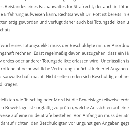
s Beistandes eines Fachanwaltes für Strafrecht, der auch in Tötu
e Erfahrung aufweisen kann. Rechtsanwalt Dr. Pott ist bereits in e
kten tätig geworden und verfügt daher auch bei Tötungsdelikten
chatz.
wurf eines Tötungsdelikt muss der Beschuldigte mit der Anordnu
gshaft rechnen. Es ist regelmäßig davon auszugehen, dass ein H
Mordes oder anderer Tötungsdelikte erlassen wird. Unerlässlich is
troffene ohne anwaltliche Vertretung zunächst keinerlei Angaben
atsanwaltschaft macht. Nicht selten reden sich Beschuldigte ohne
d Kragen.
delikten wie Totschlag oder Mord ist die Beweislage teilweise erd
n Beweislage ist sorgfältig zu prüfen, welche Aussichten auf ein
eise auf eine milde Strafe bestehen. Von Anfang an muss der Stra
arauf richten, den Beschuldigten vor ungünstigen Angaben gege