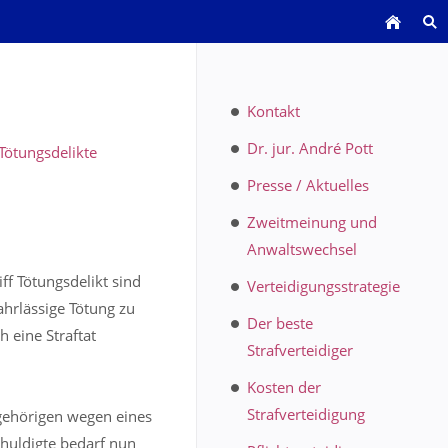
Kontakt
Dr. jur. André Pott
Tötungsdelikte
Presse / Aktuelles
Zweitmeinung und
Anwaltswechsel
ff Tötungsdelikt sind
Verteidigungsstrategie
ahrlässige Tötung zu
Der beste
 eine Straftat
Strafverteidiger
Kosten der
Strafverteidigung
ngehörigen wegen eines
chuldigte bedarf nun