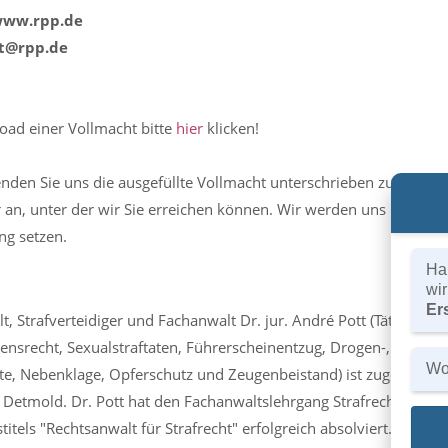
 www.rpp.de
tt@rpp.de
ad einer Vollmacht bitte
hier
klicken!
enden Sie uns die ausgefüllte Vollmacht unterschrieben zurück un
n, unter der wir Sie erreichen können. Wir werden uns unverzüg
ng setzen.
Hal
wi
Er
, Strafverteidiger und Fachanwalt Dr. jur. André Pott (Tätigskeit
rensrecht, Sexualstraftaten, Führerscheinentzug, Drogen-, Straße
Wo
te, Nebenklage, Opferschutz und Zeugenbeistand) ist zugelasse
 Detmold. Dr. Pott hat den Fachanwaltslehrgang Strafrecht zum 
itels "Rechtsanwalt für Strafrecht" erfolgreich absolviert. Recht