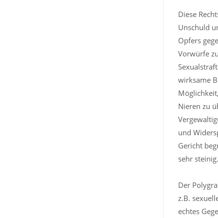
Diese Recht
Unschuld un
Opfers gege
Vorwürfe zu
Sexualstraft
wirksame Be
Möglichkeit,
Nieren zu ü
Vergewaltig
und Widersp
Gericht beg
sehr steinig
Der Polygraf
z.B. sexuel
echtes Gege