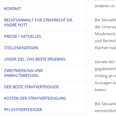
anderen ist 
KONTAKT
Bei Sexuals
RECHTSANWALT FÜR STRAFRECHT DR.
ANDRÉ POTT
der Untersu
Missbrauch 
PRESSE / AKTUELLES
und Rechtsl
STELLENANZEIGEN
Klarheit ha
UNSER ZIEL: DAS BESTE ERGEBNIS
Gerade bei 
gegebenenfa
ZWEITMEINUNG UND
ANWALTSWECHSEL
Anfang an w
Aussagen be
DER BESTE STRAFVERTEIDIGER
bieten.
KOSTEN DER STRAFVERTEIDIGUNG
Bei Sexuals
PFLICHTVERTEIDIGER
vermeintlic