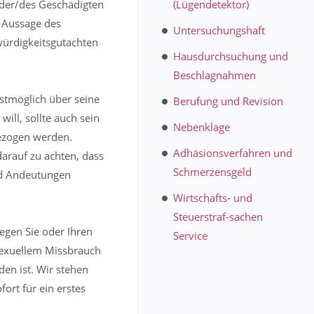
 der/des Geschädigten
(Lügendetektor)
r Aussage des
Untersuchungshaft
würdigkeitsgutachten
Hausdurchsuchung und
Beschlagnahmen
lstmöglich über seine
Berufung und Revision
ill, sollte auch sein
Nebenklage
bezogen werden.
Adhäsionsverfahren und
 darauf zu achten, dass
Schmerzensgeld
nd Andeutungen
Wirtschafts- und
Steuerstraf-sachen
gegen Sie oder Ihren
Service
sexuellem Missbrauch
den ist. Wir stehen
ort für ein erstes