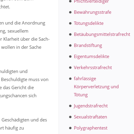
Pflichtverteidiger
chtet.
Bewährungsstrafe
fen und die Anordnung
Tötungsdelikte
ung, sexuellem
Betäubungsmittelstrafrecht
 Klarheit über die Sach-
Brandstiftung
 wollen in der Sache
Eigentumsdelikte
Verkehrsstrafrecht
chuldigten und
fahrlässige
r Beschuldigte muss von
Körperverletzung und
 das Gericht die
Tötung
gungschancen sich
Jugendstrafrecht
Sexualstraftaten
ch Geschädigten und des
rt häufig zu
Polygraphentest