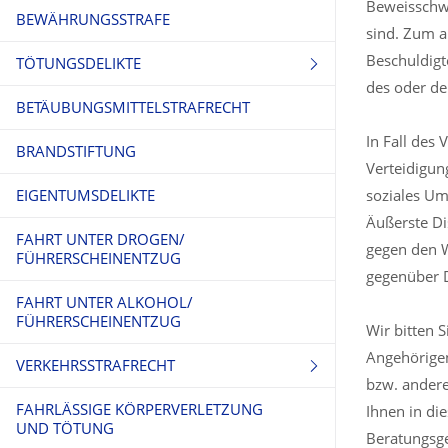
Beweisschwi
BEWÄHRUNGSSTRAFE
sind. Zum a
Beschuldigt
TÖTUNGSDELIKTE
des oder de
BETÄUBUNGSMITTELSTRAFRECHT
TOTSCHLAG
In Fall des
BRANDSTIFTUNG
MORD
Verteidigun
EIGENTUMSDELIKTE
soziales Um
Äußerste Dis
FAHRT UNTER DROGEN/
gegen den W
FÜHRERSCHEINENTZUG
gegenüber 
FAHRT UNTER ALKOHOL/
FÜHRERSCHEINENTZUG
Wir bitten 
Angehörigen
VERKEHRSSTRAFRECHT
bzw. andere
FAHRLÄSSIGE KÖRPERVERLETZUNG
FAHRERFLUCHT
Ihnen in di
UND TÖTUNG
Beratungsge