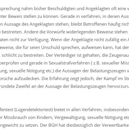
sprechung nahm bisher Beschuldigten und Angeklagten oft eine w
ter Beweis stellen zu können. Gerade in verfahren, in denen Aus
n Aussage des Angeklagten stehen, bleibt Betroffenen häufig nicht
 bestreiten. Andere die Vorwürfe widerlegenden Beweise stehen 
aten nicht zur Verfügung. Wenn der Angeklagte nicht zufällig ein 
weise, die für seien Unschuld sprechen, aufweisen kann, hat der
 schlicht zu bestreiten. Der Verteidiger ist gehalten, die Zeugen
berprüfen und gerade in Sexualstrafverfahren ( z.B. sexueller Mi
ung, sexuelle Nötigung etc.) die Aussagen der Belastungszeugen 
rüche aufzudecken. Die Erfahrung zeigt jedoch, der Kampf im St
ründete Zweifel an der Aussage der Belastungszeugen hervorzuruf
.
entest (Lügendetektortest) bietet in allen Verfahren, insbesondere
ler Missbrauch von Kindern, Vergewaltigung, sexuelle Nötigung etc.
ngewicht zu setzen. Der BGH hat diesbezüglich der Verwertbarkei