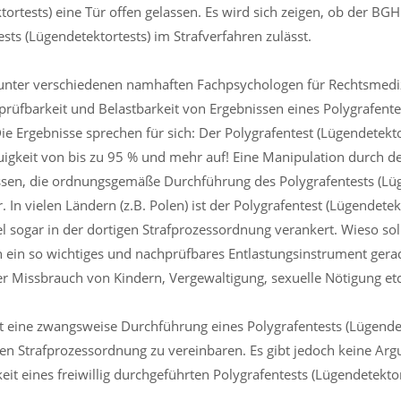
tortests) eine Tür offen gelassen. Es wird sich zeigen, ob der BGH
sts (Lügendetektortests) im Strafverfahren zulässt.
unter verschiedenen namhaften Fachpsychologen für Rechtsmedi
hprüfbarkeit und Belastbarkeit von Ergebnissen eines Polygrafente
Die Ergebnisse sprechen für sich: Der Polygrafentest (Lügendetekto
uigkeit von bis zu 95 % und mehr auf! Eine Manipulation durch 
sen, die ordnungsgemäße Durchführung des Polygrafentests (Lüg
 In vielen Ländern (z.B. Polen) ist der Polygrafentest (Lügendetekt
l sogar in der dortigen Strafprozessordnung verankert. Wieso so
 ein so wichtiges und nachprüfbares Entlastungsinstrument gerade
ler Missbrauch von Kindern, Vergewaltigung, sexuelle Nötigung et
ist eine zwangsweise Durchführung eines Polygrafentests (Lügendet
en Strafprozessordnung zu vereinbaren. Es gibt jedoch keine Arg
eit eines freiwillig durchgeführten Polygrafentests (Lügendetektor