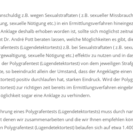
nschuldig z.B. wegen Sexualstraftaten ( z.B. sexueller Missbrauc
ung, sexuelle Nötigung etc.) in ein Ermittlungsverfahren hinein
 Anklage deshalb erhoben worden ist, sollte sich möglichst zeit
cht Dr. André Pott beraten lassen, welche Möglichkeiten es gibt, d
afentests (Lügendetektortests) z.B. bei Sexualstraftaten ( z.B. se
rgewaltigung, sexuelle Nötigung etc.) effektiv zu nutzen und in d
 der Polygrafentest (Lügendetektortest) von dem jeweiligen Strafg
te, so beeindruckt allein der Umstand, dass der Angeklagte einen
tortest) positiv durchlaufen hat, starken Eindruck. Wird der Polyg
ortest) zur richtigen zeit bereits im Ermittlungsverfahren eingebr
Möglichkeit sogar eine Anklage zu verhindern.
hrung eines Polygrafentests (Lügendetektortests) muss durch na
it denen wir zusammenarbeiten und die wir Ihnen empfehlen kön
n Polygrafentest (Lügendetektortest) belaufen sich auf etwa 1.400