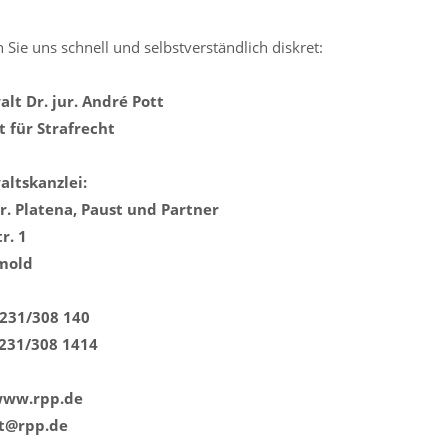
 Sie uns schnell und selbstverständlich diskret:
lt Dr. jur. André Pott
 für Strafrecht
ltskanzlei:
Dr. Platena, Paust und Partner
r. 1
mold
5231/308 140
5231/308 1414
 www.rpp.de
tt@rpp.de