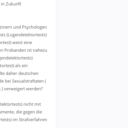
 in Zukunft
zinern und Psychologen
sts (Lügendetektortests)
rtest) weist eine
den Probanden ist nahezu
endetektortests)
ortest) als ein
llte daher deutschen
 bei Sexualstraftaten (
c.) verweigert werden?
ektortests) nicht mit
umente, die gegen die
tests) im Strafverfahren