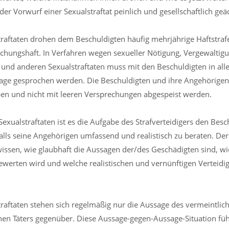
der Vorwurf einer Sexualstraftat peinlich und gesellschaftlich geä
traftaten drohen dem Beschuldigten häufig mehrjährige Haftstra
chungshaft. In Verfahren wegen sexueller Nötigung, Vergewaltig
und anderen Sexualstraftaten muss mit den Beschuldigten in aller
age gesprochen werden. Die Beschuldigten und ihre Angehörigen
ben und nicht mit leeren Versprechungen abgespeist werden.
Sexualstraftaten ist es die Aufgabe des Strafverteidigers den Bes
lls seine Angehörigen umfassend und realistisch zu beraten. De
issen, wie glaubhaft die Aussagen der/des Geschädigten sind, wie
werten wird und welche realistischen und vernünftigen Verteidi
traftaten stehen sich regelmäßig nur die Aussage des vermeintli
hen Täters gegenüber. Diese Aussage-gegen-Aussage-Situation füh