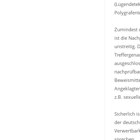
(Lügendetek
Polygrafente
Zumindest 
ist die Nac
unstreitig. 
Treffergena
ausgeschlos
nachprüfbar.
Beweismitte
Angeklagten
z.B. sexuel
Sicherlich 
der deutsch
Verwertbark
sprechen.