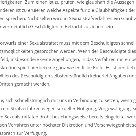
erigkeiten. Zum einen ist zu prüfen, wie glaubhaft die Aussagen
nderen ist zu eruieren welche Aspekte für die Glaubhaftigkeit de
en sprechen. Nicht selten wird in Sexualstrafverfahren ein Glaub
r vermeintlich Geschädigten in Betracht zu ziehen sein.
 Vorwurfs einer Sexualstraftat muss mit dem Beschuldigten schnel
gsmöglichkeiten gesprochen werden. Wenn der Beschuldigte dies w
feld, insbesondere seine Angehörigen, in das Verfahren mit ein
kretion spielt hierbei eine ganz wesentliche Rolle. Es ist penibel
illen des Beschuldigten selbstverständlich keinerlei Angaben u
Dritten gemacht werden.
Sie, sich schnellstmöglich mit uns in Verbindung zu setzen, wenn 
 ein Strafverfahren wegen sexueller Nötigung, Vergewaltigung, 
n Sexualstraftaten droht beziehungsweise bereits eingeleitet wor
esen Verfahren unter höchster Diskretion und Verschwiegenheit sof
spräch zur Verfügung.