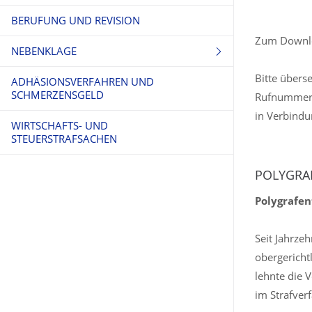
BERUFUNG UND REVISION
Zum Downlo
NEBENKLAGE
Bitte übers
ADHÄSIONSVERFAHREN UND
OPFERSCHUTZ UND NEBENKLAGE
SCHMERZENSGELD
Rufnummer a
in Verbindu
WIRTSCHAFTS- UND
STEUERSTRAFSACHEN
POLYGRA
Polygrafen
Seit Jahrze
obergericht
lehnte die 
im Strafver