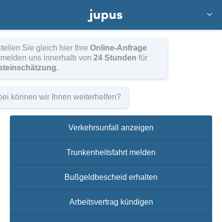
Fahrerflucht
Hallo! Stellen Sie gleich hier Ihre
Online-Anfrage
und wir melden uns innerhalb von
24 Stunden
für
eine
Ersteinschätzung
.
Sie sind hier:
Rechtsanwalt Dr. Pott: Fachanwalt für
Strafrecht aus Detmold
»
Verkehrsstrafrecht
»
Wobei können wir Ihnen weiterhelfen?
Fahrerflucht
STRAFVERFAHREN WEGEN FAHRERFLUCHT
Verkehrsunfall anzeigen
Unerlaubtes Entfernen vom Unfallort (Fahrerflucht)
Trunkenheitsfahrt melden
Fahrerflucht
Bußgeldbescheid erhalten
Eine häufige Straftat im Straßenverkehr stellt die
Arbeitsvertrag kündigen
Fahrerflucht (auch unerlaubtes Entfernen vom Unfallort
oder Unfallflucht genannt) dar. Eine Fahrerflucht wird