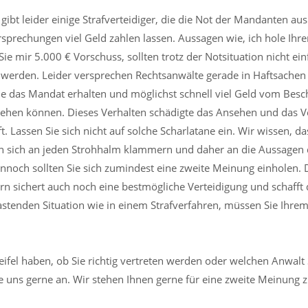
 gibt leider einige Strafverteidiger, die die Not der Mandanten au
rsprechungen viel Geld zahlen lassen. Aussagen wie, ich hole Ihr
Sie mir 5.000 € Vorschuss, sollten trotz der Notsituation nicht e
erden. Leider versprechen Rechtsanwälte gerade in Haftsachen
ie das Mandat erhalten und möglichst schnell viel Geld vom Besc
iehen können. Dieses Verhalten schädigte das Ansehen und das V
. Lassen Sie sich nicht auf solche Scharlatane ein. Wir wissen, d
 sich an jeden Strohhalm klammern und daher an die Aussagen 
nnoch sollten Sie sich zumindest eine zweite Meinung einholen. D
rn sichert auch noch eine bestmögliche Verteidigung und schafft 
lastenden Situation wie in einem Strafverfahren, müssen Sie Ihre
weifel haben, ob Sie richtig vertreten werden oder welchen Anwalt 
e uns gerne an. Wir stehen Ihnen gerne für eine zweite Meinung 