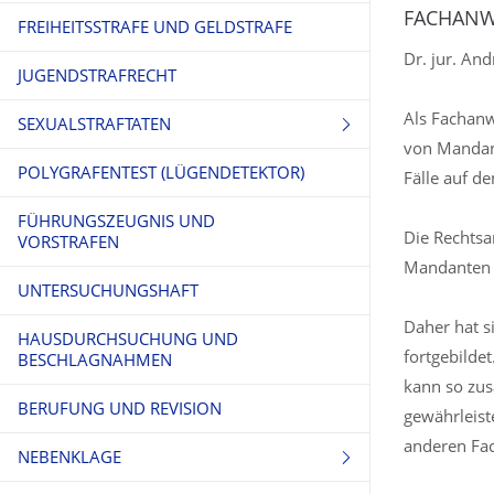
FÜHRERSCHEINENTZUG
FACHANW
FREIHEITSSTRAFE UND GELDSTRAFE
Dr. jur. And
JUGENDSTRAFRECHT
Als Fachanwa
SEXUALSTRAFTATEN
von Mandant
POLYGRAFENTEST (LÜGENDETEKTOR)
SEXUELLER MISSBRAUCH
Fälle auf de
FÜHRUNGSZEUGNIS UND
KINDERPORNO- GRAPHISCHE
Die Rechtsan
VORSTRAFEN
SCHRIFTEN
Mandanten a
UNTERSUCHUNGSHAFT
Daher hat s
HAUSDURCHSUCHUNG UND
fortgebilde
BESCHLAGNAHMEN
kann so zus
BERUFUNG UND REVISION
gewährleist
anderen Fac
NEBENKLAGE