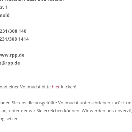
r. 1
mold
5231/308 140
5231/308 1414
 www.rpp.de
tt@rpp.de
ad einer Vollmacht bitte
hier
klicken!
enden Sie uns die ausgefüllte Vollmacht unterschrieben zurück un
n, unter der wir Sie erreichen können. Wir werden uns unverzüg
ng setzen.