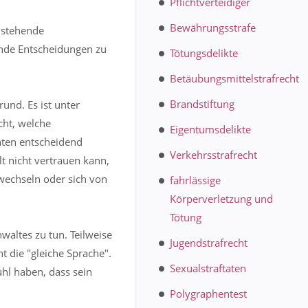
Pflichtverteidiger
Bewährungsstrafe
anstehende
sende Entscheidungen zu
Tötungsdelikte
Betäubungsmittelstrafrecht
Brandstiftung
und. Es ist unter
cht, welche
Eigentumsdelikte
nten entscheidend
Verkehrsstrafrecht
 nicht vertrauen kann,
 wechseln oder sich von
fahrlässige
Körperverletzung und
Tötung
waltes zu tun. Teilweise
Jugendstrafrecht
 die "gleiche Sprache".
Sexualstraftaten
hl haben, dass sein
Polygraphentest