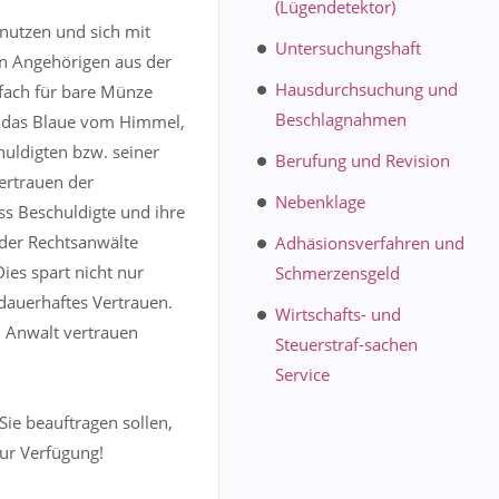
(Lügendetektor)
snutzen und sich mit
Untersuchungshaft
en Angehörigen aus der
Hausdurchsuchung und
infach für bare Münze
Beschlagnahmen
 das Blaue vom Himmel,
huldigten bzw. seiner
Berufung und Revision
ertrauen der
Nebenklage
ass Beschuldigte und ihre
der Rechtsanwälte
Adhäsionsverfahren und
ies spart nicht nur
Schmerzensgeld
dauerhaftes Vertrauen.
Wirtschafts- und
m Anwalt vertrauen
Steuerstraf-sachen
Service
Sie beauftragen sollen,
zur Verfügung!