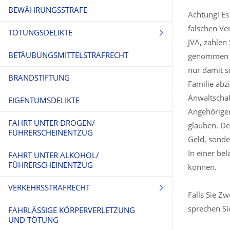
BEWÄHRUNGSSTRAFE
Achtung! Es
falschen Ve
TÖTUNGSDELIKTE
JVA, zahlen 
BETÄUBUNGSMITTELSTRAFRECHT
TOTSCHLAG
genommen w
nur damit s
BRANDSTIFTUNG
MORD
Familie abz
Anwaltschaft
EIGENTUMSDELIKTE
Angehörigen
FAHRT UNTER DROGEN/
glauben. De
FÜHRERSCHEINENTZUG
Geld, sonde
In einer be
FAHRT UNTER ALKOHOL/
FÜHRERSCHEINENTZUG
können.
VERKEHRSSTRAFRECHT
Falls Sie Z
sprechen Si
FAHRLÄSSIGE KÖRPERVERLETZUNG
FAHRERFLUCHT
UND TÖTUNG