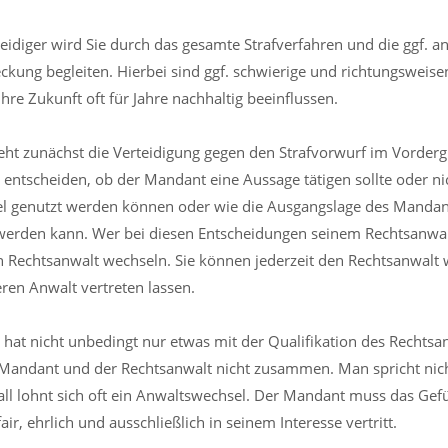
rteidiger wird Sie durch das gesamte Strafverfahren und die ggf. 
reckung begleiten. Hierbei sind ggf. schwierige und richtungswei
 Ihre Zukunft oft für Jahre nachhaltig beeinflussen.
teht zunächst die Verteidigung gegen den Strafvorwurf im Vordergr
entscheiden, ob der Mandant eine Aussage tätigen sollte oder ni
el genutzt werden können oder wie die Ausgangslage des Manda
werden kann. Wer bei diesen Entscheidungen seinem Rechtsanwalt
en Rechtsanwalt wechseln. Sie können jederzeit den Rechtsanwalt
ren Anwalt vertreten lassen.
 hat nicht unbedingt nur etwas mit der Qualifikation des Rechtsan
Mandant und der Rechtsanwalt nicht zusammen. Man spricht nicht
all lohnt sich oft ein Anwaltswechsel. Der Mandant muss das Gefü
air, ehrlich und ausschließlich in seinem Interesse vertritt.